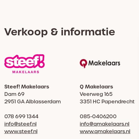
Verkoop & informatie
Steef! Makelaars
Q Makelaars
Dam 69
Veerweg 165
2951 GA Alblasserdam
3351 HC Papendrecht
078 699 1344
085-0406200
info@steef.nl
info@qmakelaars.nl
www.steef.nl
www.qmakelaars.nl